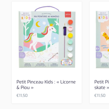
Petit Pinceau Kids : « Licorne
Petit P
& Piou »
skate 
€
11,50
€
11,50