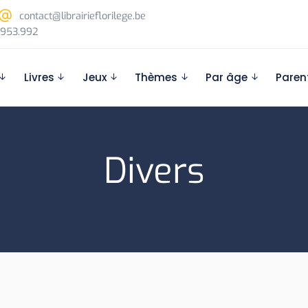
contact@librairieflorilege.be
953.992
Livres
Jeux
Thèmes
Par âge
Paren
Divers