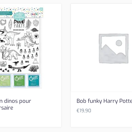
 dinos pour
Bob funky Harry Pott
rsaire
€
19,90