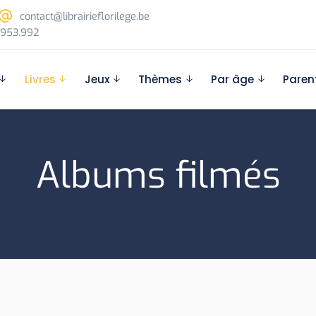
contact@librairieflorilege.be
953.992
Livres
Jeux
Thèmes
Par âge
Paren
Albums filmés