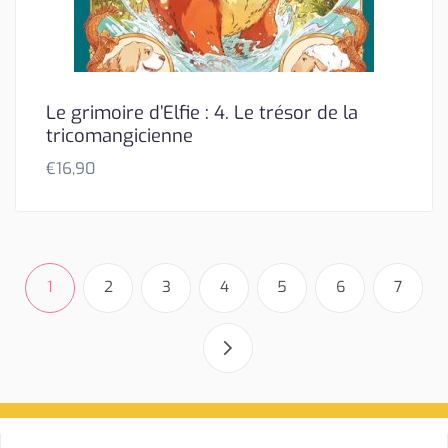
Le grimoire d’Elfie : 4. Le trésor de la
tricomangicienne
€
16,90
1
2
3
4
5
6
7