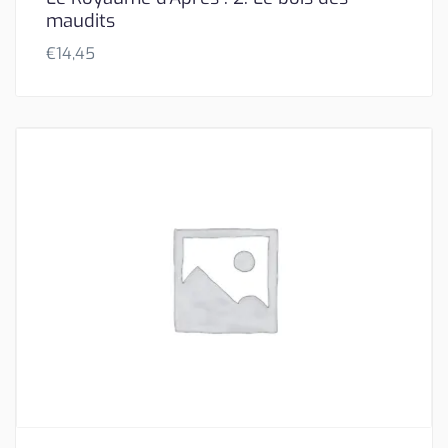
maudits
€
14,45