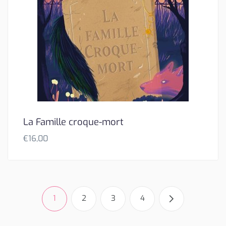
La Famille croque-mort
€
16,00
1
2
3
4