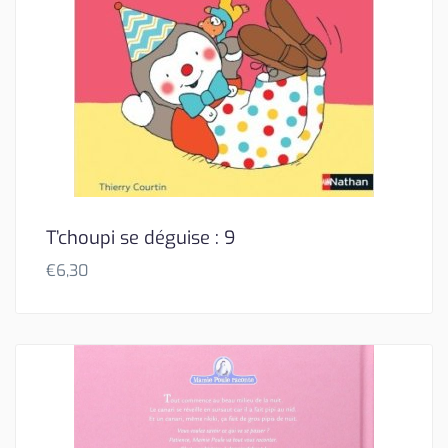
T’choupi se déguise : 9
€
6,30