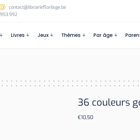
contact@librairieflorilege.be
953.992
Livres
Jeux
Thèmes
Par âge
Paren
36 couleurs 
€
10,50