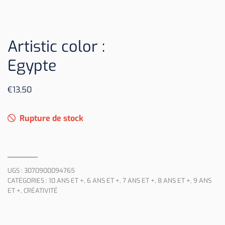
Artistic color :
Egypte
€
13,50
Rupture de stock
UGS :
3070900094765
CATÉGORIES :
10 ANS ET +
,
6 ANS ET +
,
7 ANS ET +
,
8 ANS ET +
,
9 ANS
ET +
,
CRÉATIVITÉ