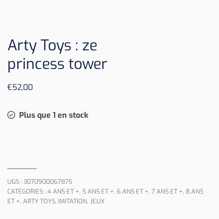
Arty Toys : ze
princess tower
€
52,00
Plus que 1 en stock
UGS :
3070900067875
CATÉGORIES :
4 ANS ET +
,
5 ANS ET +
,
6 ANS ET +
,
7 ANS ET +
,
8 ANS
ET +
,
ARTY TOYS
,
IMITATION
,
JEUX