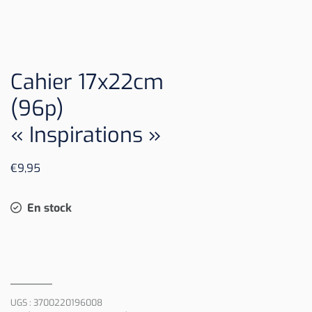
Cahier 17x22cm
(96p)
« Inspirations »
€
9,95
En stock
UGS :
3700220196008