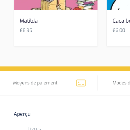
Matilda
Caca b
€
8,95
€
6,00
Moyens de paiement
Modes d
Aperçu
Livres