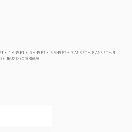
ET +
,
4 ANS ET +
,
5 ANS ET +
,
6 ANS ET +
,
7 ANS ET +
,
8 ANS ET +
,
9
SSE
,
JEUX D'EXTÉRIEUR