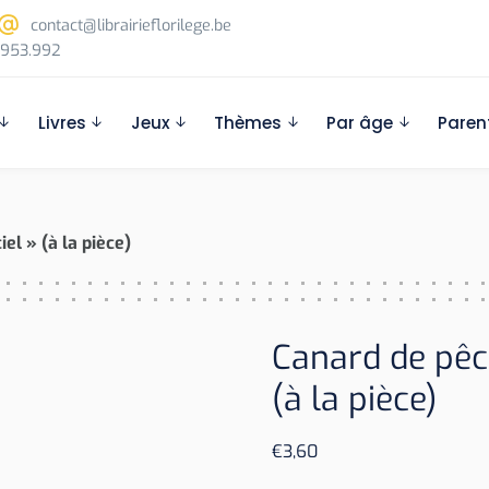
contact@librairieflorilege.be
953.992
Livres
Jeux
Thèmes
Par âge
Paren
el » (à la pièce)
Canard de pêch
(à la pièce)
€
3,60