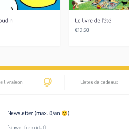
oudin
Le livre de l’été
€
19,50
e livraison
Listes de cadeaux
Newsletter (max. 8/an 😊)
[sibwp_form id=1]