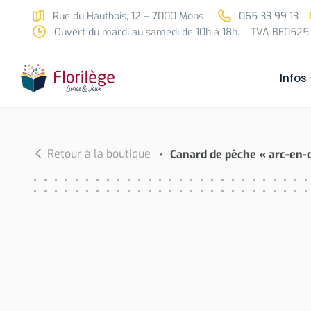
Skip to main content
Rue du Hautbois, 12 – 7000 Mons
065 33 99 13
Ouvert du mardi au samedi de 10h à 18h.
TVA BE0525.
Infos
Retour à la boutique
Canard de pêche « arc-en-ci