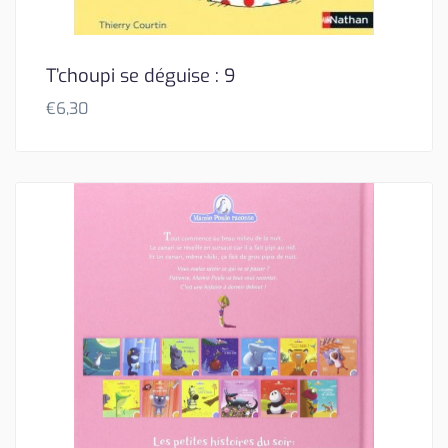
T’choupi se déguise : 9
€
6,30