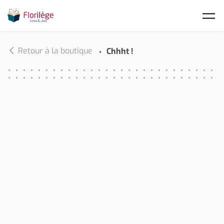
Skip to main content
Retour à la boutique
Chhht !