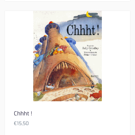
Chhht !
€
15,50