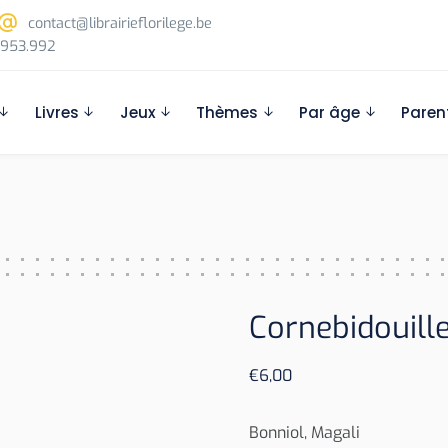
contact@librairieflorilege.be
953.992
Livres
Jeux
Thèmes
Par âge
Paren
Cornebidouill
€
6,00
Bonniol, Magali