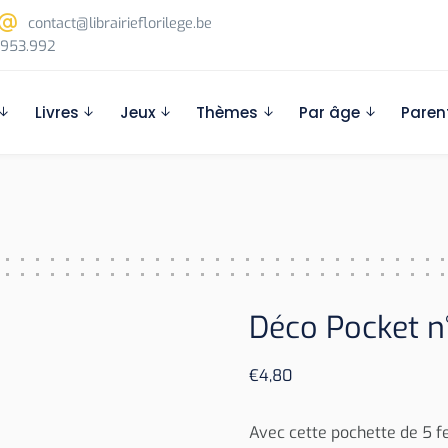
contact@librairieflorilege.be
953.992
Livres
Jeux
Thèmes
Par âge
Paren
Déco Pocket n
€
4,80
Avec cette pochette de 5 f