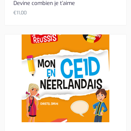
Devine combien je t’aime
€
11,00