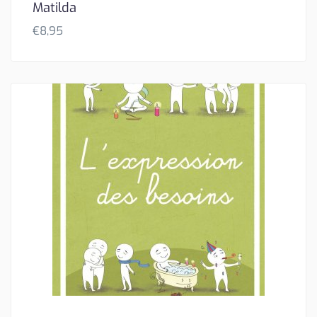
Matilda
€
8,95