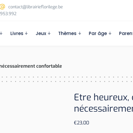
contact@librairieflorilege.be
953.992
Livres
Jeux
Thèmes
Par âge
Paren
 nécessairement confortable
Etre heureux, 
nécessairemen
€
23,00