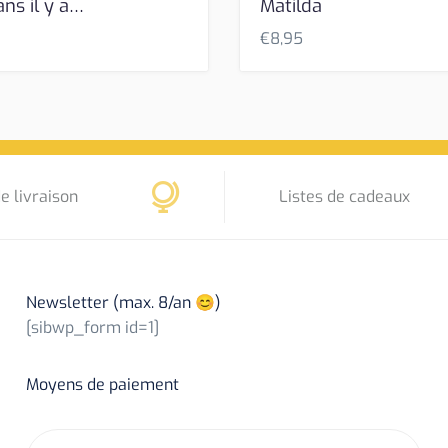
ns il y a…
Matilda
€
8,95
e livraison
Listes de cadeaux
Newsletter (max. 8/an 😊)
[sibwp_form id=1]
Moyens de paiement