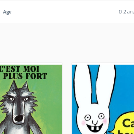
Age
0-2 an