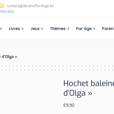
contact@librairieflorilege.be
953.992
Livres
Jeux
Thèmes
Par âge
Paren
 d’Olga »
Hochet balein
d’Olga »
€
9,90