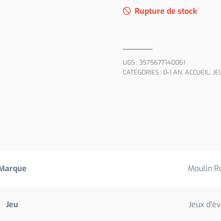
Rupture de stock
UGS :
3575677140061
CATÉGORIES :
0-1 AN
,
ACCUEIL
,
JE
Marque
Moulin R
Jeu
Jeux d'év