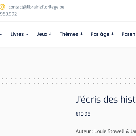
contact@librairieflorilege.be
953.992
Livres
Jeux
Thèmes
Par âge
Paren
J’écris des his
€
10,95
Auteur : Louie Stowell & J