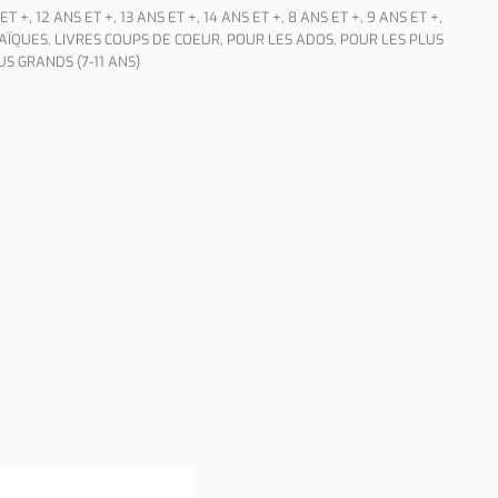
 ET +
,
12 ANS ET +
,
13 ANS ET +
,
14 ANS ET +
,
8 ANS ET +
,
9 ANS ET +
,
LAÏQUES
,
LIVRES COUPS DE COEUR
,
POUR LES ADOS
,
POUR LES PLUS
S GRANDS (7-11 ANS)