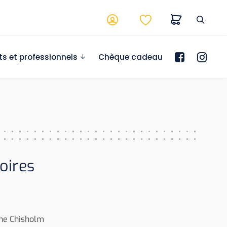
ts et professionnels
Chèque cadeau
toires
ane Chisholm