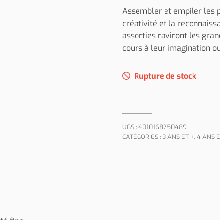
Assembler et empiler les 
créativité et la reconnais
assorties raviront les gran
cours à leur imagination o
Rupture de stock
UGS :
4010168250489
CATÉGORIES :
3 ANS ET +
,
4 ANS E