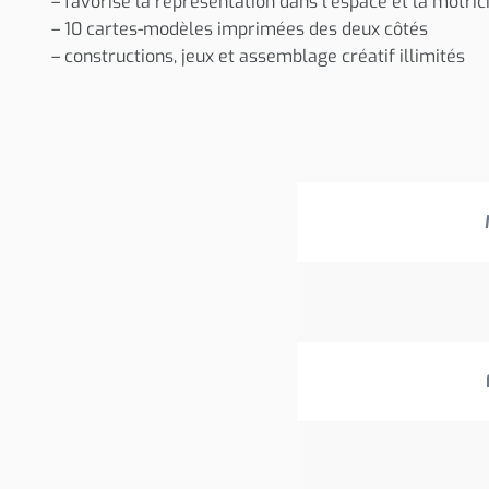
– favorise la représentation dans l’espace et la motrici
– 10 cartes-modèles imprimées des deux côtés
– constructions, jeux et assemblage créatif illimités