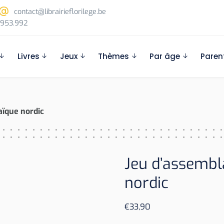
contact@librairieflorilege.be
953.992
Livres
Jeux
Thèmes
Par âge
Paren
aïque nordic
Jeu d’assembl
nordic
€
33,90