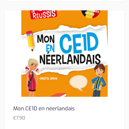
Mon CE1D en néerlandais
€
7,90