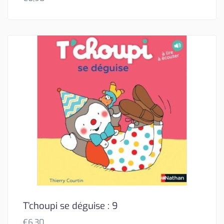
T’choupi se déguise : 9
€
6,30