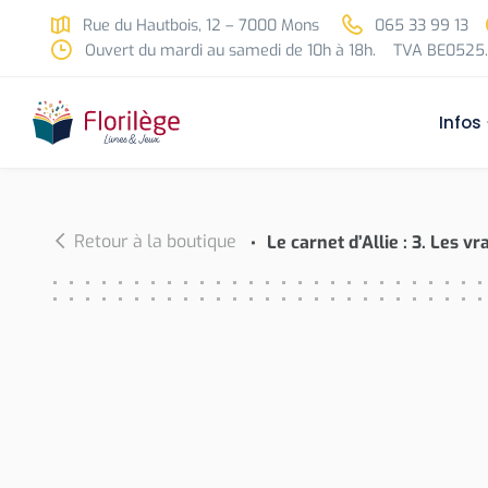
Skip to main content
Rue du Hautbois, 12 – 7000 Mons
065 33 99 13
Ouvert du mardi au samedi de 10h à 18h.
TVA BE0525.
Infos
Retour à la boutique
Le carnet d’Allie : 3. Les v