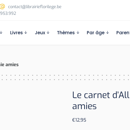
contact@librairieflorilege.be
953.992
Livres
Jeux
Thèmes
Par âge
Paren
raie amies
Le carnet d’Alli
amies
€
12,95