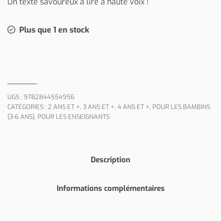
Un texte savoureux à lire à haute voix !
Plus que 1 en stock
UGS :
9782844554956
CATÉGORIES :
2 ANS ET +
,
3 ANS ET +
,
4 ANS ET +
,
POUR LES BAMBINS
(3-6 ANS)
,
POUR LES ENSEIGNANTS
Description
Informations complémentaires