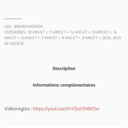
UGS :
3664824000935
CATÉGORIES :
10 ANS ET +
,
11 ANS ET +
,
12 ANS ET +
,
13 ANS ET +
,
14
ANS ET +
,
6 ANS ET +
,
7 ANS ET +
,
8 ANS ET +
,
9 ANS ET +
,
JEUX
,
JEUX
DE SOCIÉTÉ
Description
Informations complémentaires
Vidéorègles :
https://youtu.be/mYQstOh8KOw