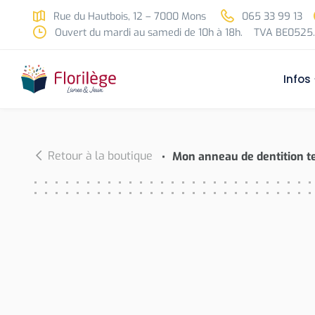
Skip to main content
Rue du Hautbois, 12 – 7000 Mons
065 33 99 13
Ouvert du mardi au samedi de 10h à 18h.
TVA BE0525.
Infos
Retour à la boutique
Mon anneau de dentition t