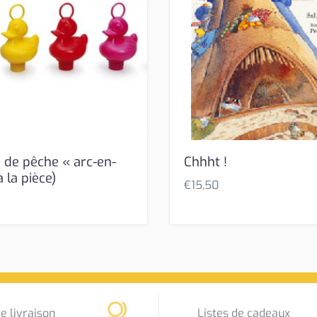
 de pêche « arc-en-
Chhht !
à la pièce)
€
15,50
e livraison
Listes de cadeaux