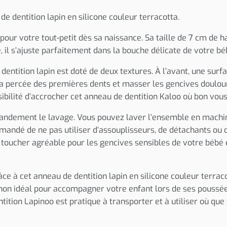
 dentition lapin en silicone couleur terracotta.
pour votre tout-petit dès sa naissance. Sa taille de 7 cm de
 il s’ajuste parfaitement dans la bouche délicate de votre bé
 dentition lapin est doté de deux textures. À l’avant, une sur
r la percée des premières dents et masser les gencives doulo
ibilité d’accrocher cet anneau de dentition Kaloo où bon vous
 grandement le lavage. Vous pouvez laver l’ensemble en machine
ommandé de ne pas utiliser d’assouplisseurs, de détachants ou
un toucher agréable pour les gencives sensibles de votre bébé 
ce à cet anneau de dentition lapin en silicone couleur terraco
non idéal pour accompagner votre enfant lors de ses poussée
ition Lapinoo est pratique à transporter et à utiliser où que