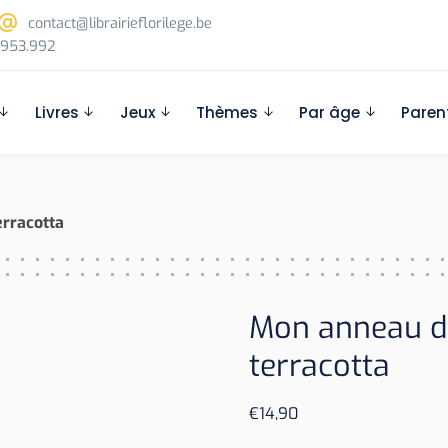
contact@librairieflorilege.be
953.992
Livres
Jeux
Thèmes
Par âge
Paren
erracotta
Mon anneau de
terracotta
€
14,90