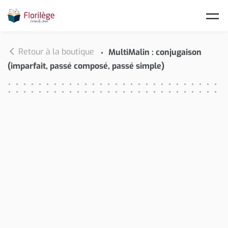
Skip to main content
Retour à la boutique
MultiMalin : conjugaison
(imparfait, passé composé, passé simple)