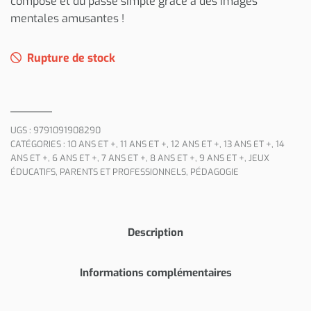
composé et du passé simple grâce à des images
mentales amusantes !
Rupture de stock
UGS :
9791091908290
CATÉGORIES :
10 ANS ET +
,
11 ANS ET +
,
12 ANS ET +
,
13 ANS ET +
,
14
ANS ET +
,
6 ANS ET +
,
7 ANS ET +
,
8 ANS ET +
,
9 ANS ET +
,
JEUX
ÉDUCATIFS
,
PARENTS ET PROFESSIONNELS
,
PÉDAGOGIE
Description
Informations complémentaires