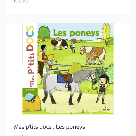
€
12,90
Mes p’tits docs : Les poneys