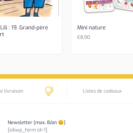
Lili : 19. Grand-père
Mini nature
rt
€
8,90
e livraison
Listes de cadeaux
Newsletter (max. 8/an 😊)
[sibwp_form id=1]