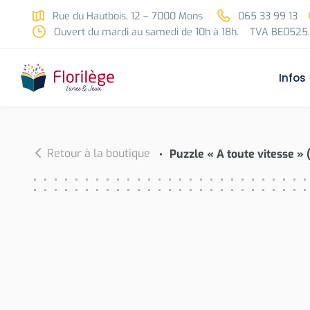
Skip to main content
Rue du Hautbois, 12 – 7000 Mons
065 33 99 13
Ouvert du mardi au samedi de 10h à 18h.
TVA BE0525.
Infos
Retour à la boutique
Puzzle « A toute vitesse » 