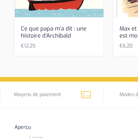
Ce que papa m’a dit : une
Max et 
histoire d’Archibald
est mo
€
12,25
€
6,20
Moyens de paiement
Modes d
Aperçu
Livres