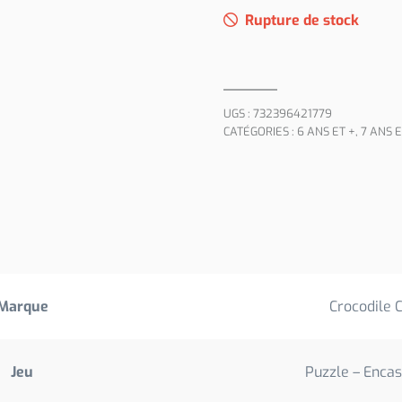
Rupture de stock
UGS :
732396421779
CATÉGORIES :
6 ANS ET +
,
7 ANS E
Marque
Crocodile 
Jeu
Puzzle – Enca