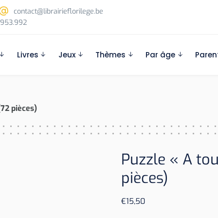
contact@librairieflorilege.be
953.992
Livres
Jeux
Thèmes
Par âge
Paren
(72 pièces)
Puzzle « A tou
pièces)
€
15,50