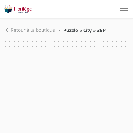
Skip to main content
Retour à la boutique
Puzzle « City » 36P