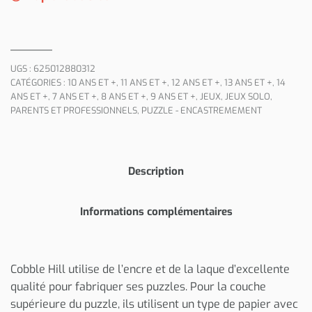
UGS :
625012880312
CATÉGORIES :
10 ANS ET +
,
11 ANS ET +
,
12 ANS ET +
,
13 ANS ET +
,
14
ANS ET +
,
7 ANS ET +
,
8 ANS ET +
,
9 ANS ET +
,
JEUX
,
JEUX SOLO
,
PARENTS ET PROFESSIONNELS
,
PUZZLE - ENCASTREMEMENT
Description
Informations complémentaires
Cobble Hill utilise de l’encre et de la laque d’excellente
qualité pour fabriquer ses puzzles. Pour la couche
supérieure du puzzle, ils utilisent un type de papier avec