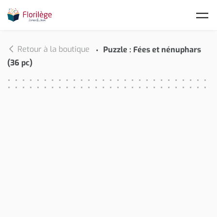
Skip to main content
Retour à la boutique
Puzzle : Fées et nénuphars
(36 pc)