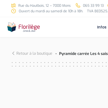
Skip to main content
Rue du Hautbois, 12 – 7000 Mons
065 33 99 13
Ouvert du mardi au samedi de 10h à 18h.
TVA BE0525.
Infos
Retour à la boutique
Pyramide carrée Les 4 sai