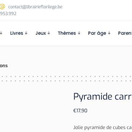
contact@librairieflorilege.be
953.992
Livres
Jeux
Thèmes
Par âge
Paren
sons
Pyramide carr
€
17,90
Jolie pyramide de cubes ca