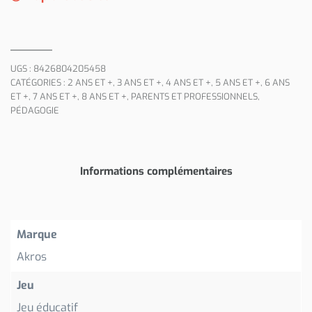
UGS :
8426804205458
CATÉGORIES :
2 ANS ET +
,
3 ANS ET +
,
4 ANS ET +
,
5 ANS ET +
,
6 ANS
ET +
,
7 ANS ET +
,
8 ANS ET +
,
PARENTS ET PROFESSIONNELS
,
PÉDAGOGIE
Informations complémentaires
Marque
Akros
Jeu
Jeu éducatif