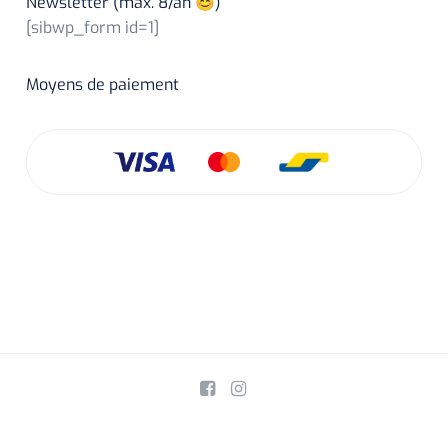
Newsletter (max. 8/an 😊)
[sibwp_form id=1]
Moyens de paiement