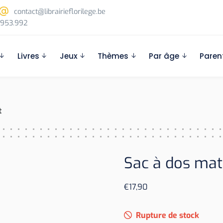
contact@librairieflorilege.be
953.992
Livres
Jeux
Thèmes
Par âge
Paren
t
Sac à dos mat
€
17,90
Rupture de stock