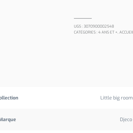
UGS :
3070900002548
CATÉGORIES :
4 ANS ET +
,
ACCUEI
ollection
Little big room
Marque
Djeco