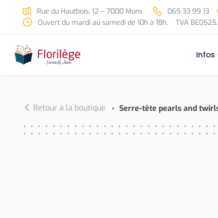
Skip to main content
Rue du Hautbois, 12 – 7000 Mons
065 33 99 13
Ouvert du mardi au samedi de 10h à 18h.
TVA BE0525.
Infos
Retour à la boutique
Serre-tête pearls and twirl