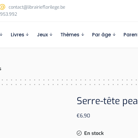
contact@librairieflorilege.be
953.992
Livres
Jeux
Thèmes
Par âge
Paren
s
Serre-tête pea
€
6,90
En stock