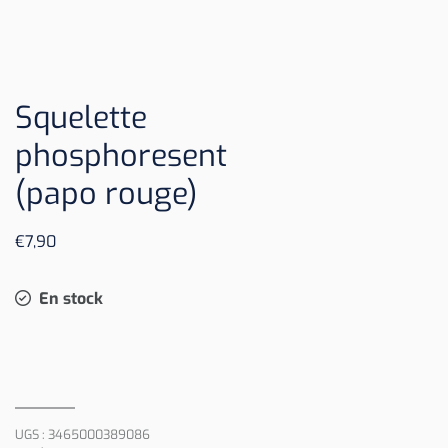
Squelette
phosphoresent
(papo rouge)
€
7,90
En stock
UGS :
3465000389086