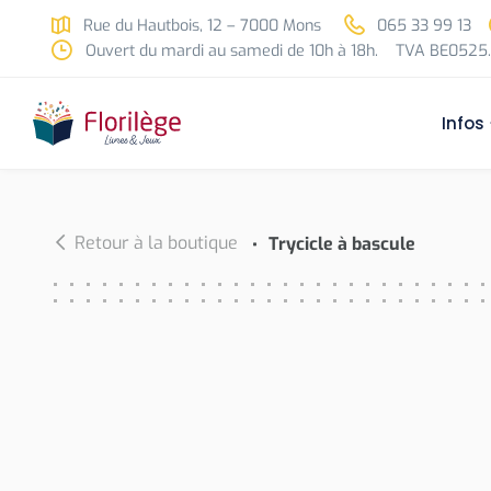
Skip to main content
Rue du Hautbois, 12 – 7000 Mons
065 33 99 13
Ouvert du mardi au samedi de 10h à 18h.
TVA BE0525.
Infos
Retour à la boutique
Trycicle à bascule