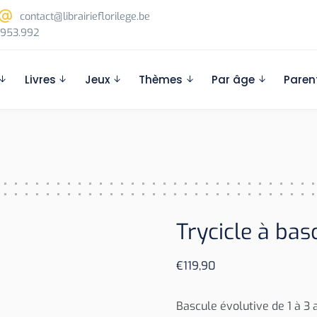
contact@librairieflorilege.be
953.992
Livres
Jeux
Thèmes
Par âge
Paren
Trycicle à bas
€
119,90
Bascule évolutive de 1 à 3 