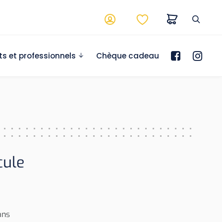
ts et professionnels
Chèque cadeau
cule
ans