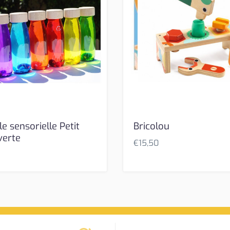
le sensorielle Petit
Bricolou
verte
€
15,50