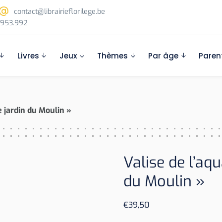
contact@librairieflorilege.be
953.992
Livres
Jeux
Thèmes
Par âge
Paren
e jardin du Moulin »
Valise de l’aqu
du Moulin »
€
39,50