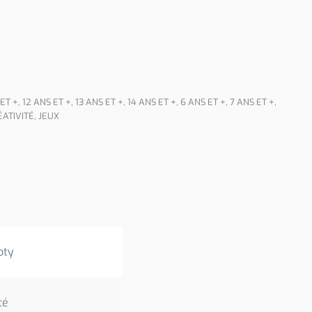
 ET +
,
12 ANS ET +
,
13 ANS ET +
,
14 ANS ET +
,
6 ANS ET +
,
7 ANS ET +
,
ÉATIVITÉ
,
JEUX
oty
té