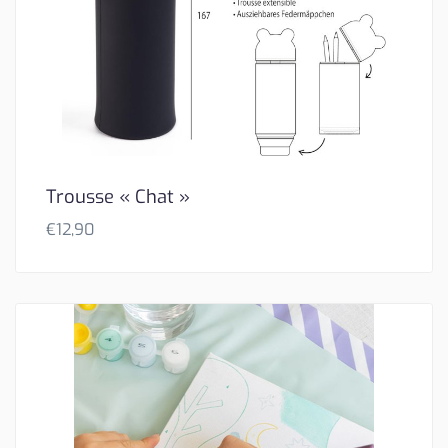
Trousse « Chat »
€
12,90