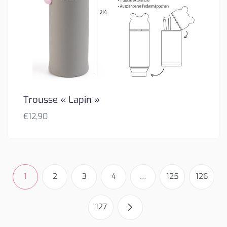
Trousse « Lapin »
€
12,90
1
2
3
4
…
125
126
127