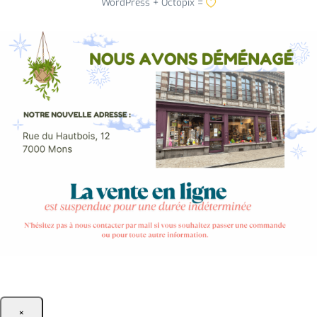
WordPress +
Octopix
=
×