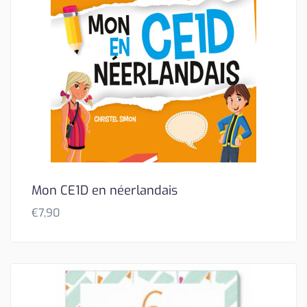
Mon CE1D en néerlandais
€
7,90