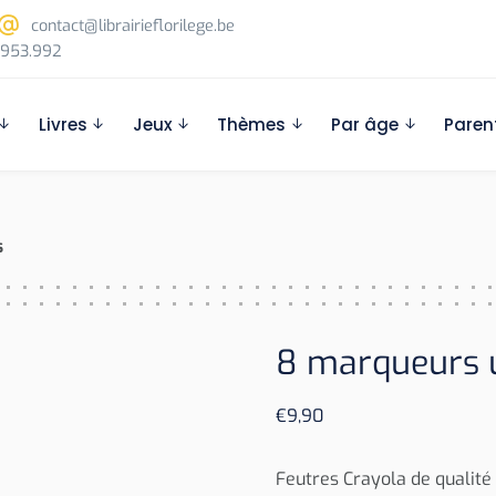
contact@librairieflorilege.be
953.992
Livres
Jeux
Thèmes
Par âge
Paren
s
8 marqueurs u
€
9,90
Feutres Crayola de qualité