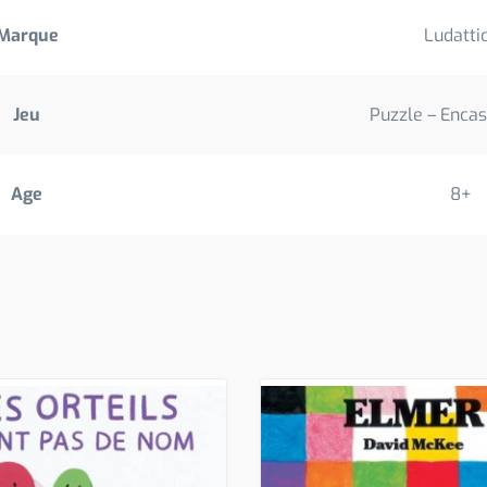
Marque
Ludatti
Jeu
Puzzle – Enca
Age
8+