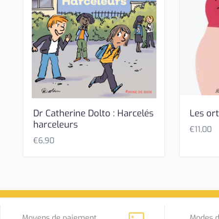
Dr Catherine Dolto : Harcelés
Les or
harceleurs
€
11,00
€
6,90
Moyens de paiement
Modes d