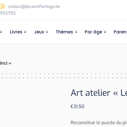
contact@librairieflorilege.be
953.992
Livres
Jeux
Thèmes
Par âge
Paren
inci »
Art atelier « 
€
31,50
Reconstitue le puzzle du p