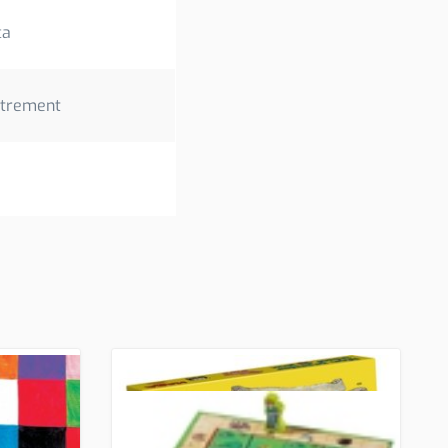
ca
strement