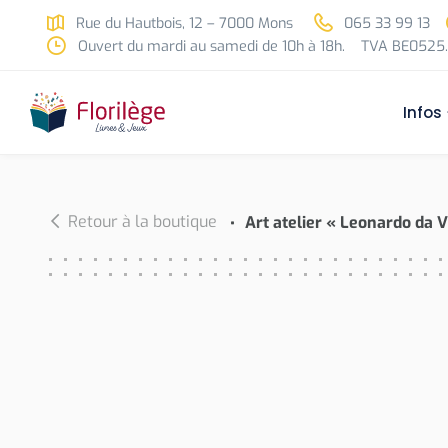
Skip to main content
Rue du Hautbois, 12 – 7000 Mons
065 33 99 13
Ouvert du mardi au samedi de 10h à 18h.
TVA BE0525.
Infos
Retour à la boutique
Art atelier « Leonardo da V