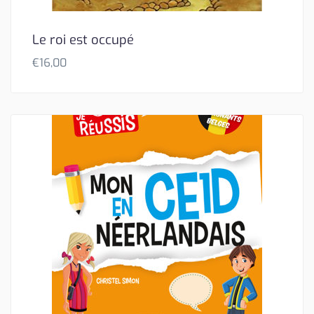
Le roi est occupé
€
16,00