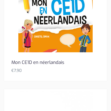
Mon CE1D en néerlandais
€
7,90