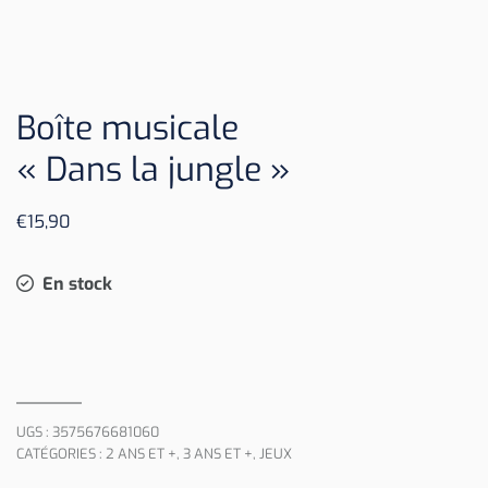
Boîte musicale
« Dans la jungle »
€
15,90
En stock
UGS :
3575676681060
CATÉGORIES :
2 ANS ET +
,
3 ANS ET +
,
JEUX