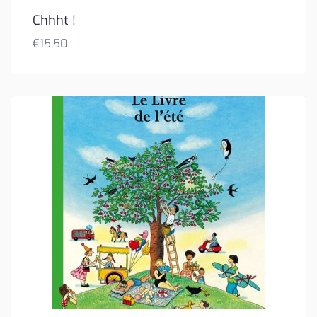
Chhht !
€
15,50