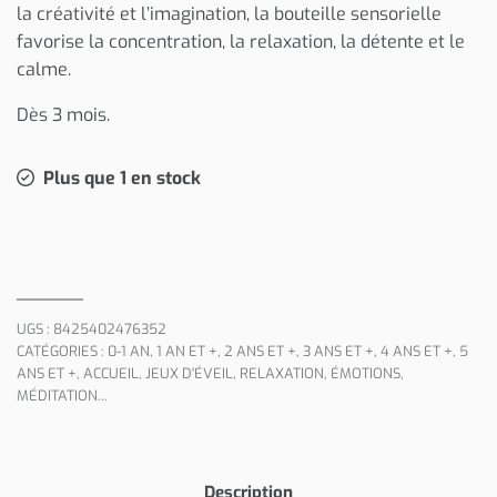
la créativité et l’imagination, la bouteille sensorielle
favorise la concentration, la relaxation, la détente et le
calme.
Dès 3 mois.
Plus que 1 en stock
UGS :
8425402476352
CATÉGORIES :
0-1 AN
,
1 AN ET +
,
2 ANS ET +
,
3 ANS ET +
,
4 ANS ET +
,
5
ANS ET +
,
ACCUEIL
,
JEUX D'ÉVEIL
,
RELAXATION, ÉMOTIONS,
MÉDITATION...
Description