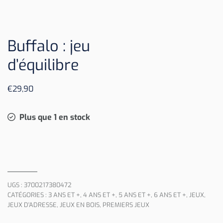
Buffalo : jeu
d’équilibre
€
29,90
Plus que 1 en stock
UGS :
3700217380472
CATÉGORIES :
3 ANS ET +
,
4 ANS ET +
,
5 ANS ET +
,
6 ANS ET +
,
JEUX
,
JEUX D'ADRESSE
,
JEUX EN BOIS
,
PREMIERS JEUX