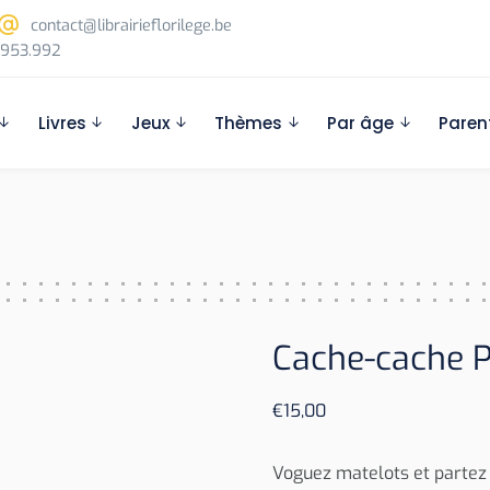
contact@librairieflorilege.be
953.992
Livres
Jeux
Thèmes
Par âge
Paren
Cache-cache Pi
€
15,00
Voguez matelots et partez 