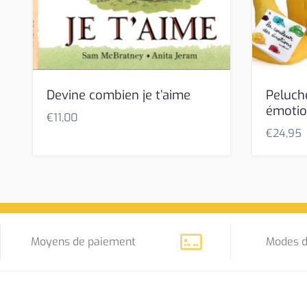
Devine combien je t’aime
Peluch
émoti
€
11,00
€
24,95
Moyens de paiement
Modes d