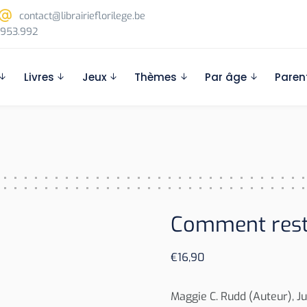
contact@librairieflorilege.be
953.992
Livres
Jeux
Thèmes
Par âge
Paren
Comment reste
€
16,90
Maggie C. Rudd (Auteur), J