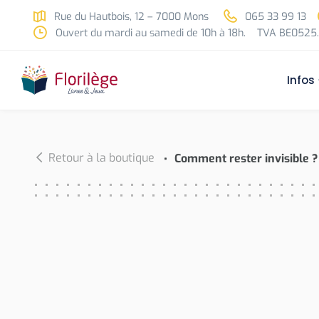
Skip to main content
Rue du Hautbois, 12 – 7000 Mons
065 33 99 13
Ouvert du mardi au samedi de 10h à 18h.
TVA BE0525.
Infos
Retour à la boutique
Comment rester invisible ?