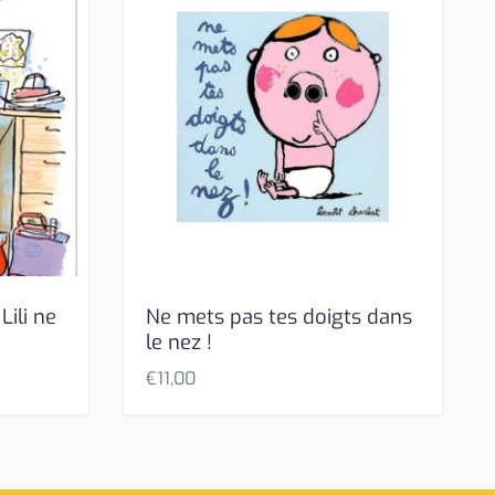
Lili ne
Ne mets pas tes doigts dans
le nez !
€
11,00