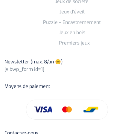
Jeux de société
Jeux d’éveil
Puzzle – Encastremement
Jeux en bois
Premiers jeux
Newsletter (max. 8/an 😊)
[sibwp_form id=1]
Moyens de paiement
Contactez-nous