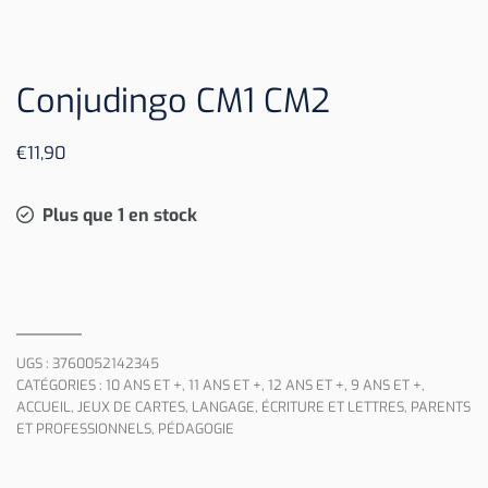
Conjudingo CM1 CM2
€
11,90
Plus que 1 en stock
UGS :
3760052142345
CATÉGORIES :
10 ANS ET +
,
11 ANS ET +
,
12 ANS ET +
,
9 ANS ET +
,
ACCUEIL
,
JEUX DE CARTES
,
LANGAGE, ÉCRITURE ET LETTRES
,
PARENTS
ET PROFESSIONNELS
,
PÉDAGOGIE